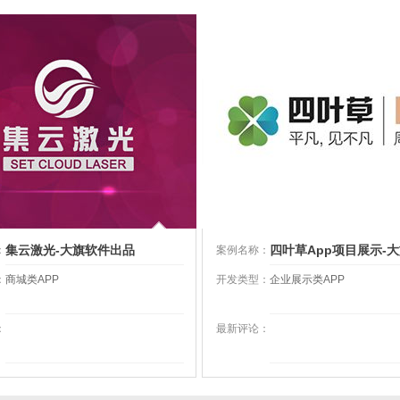
集云激光-大旗软件出品
四叶草App项目展示-
：
案例名称：
出品
：
商城类APP
开发类型：
企业展示类APP
：
最新评论：